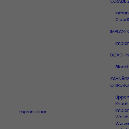
GERADE 
Inman 
ClearS
IMPLANT
Impla
BLEACHI
Bleac
ZAHNÄRZ
CHIRURGI
Lippe
Knoch
Impla
Impressionen
Weish
Wurze