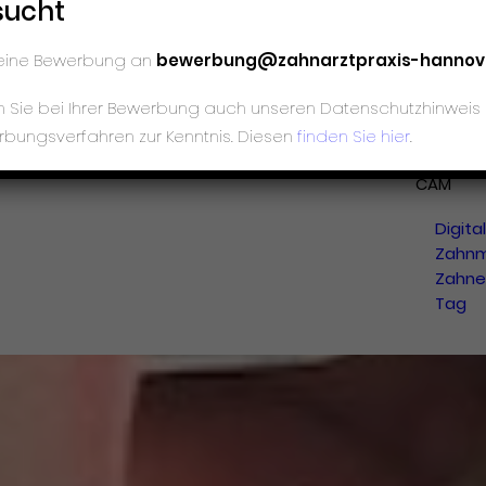
sucht
Länge
Digita
deine Bewerbung an
bewerbung@zahnarztpraxis-hannov
Volum
(DVT)
en Sie bei Ihrer Bewerbung auch unseren Datenschutzhinwe
DIGITALE
rbungsverfahren zur Kenntnis. Diesen
finden Sie hier
.
ZAHNMEDI
CAM
Digita
Zahnm
Zahne
Tag