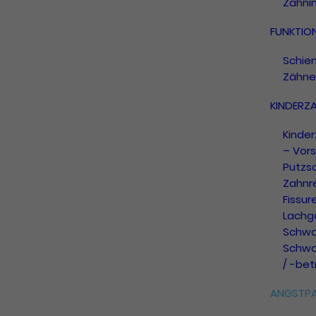
Zahni
FUNKTIO
Schie
Zähne
KINDERZ
Kinde
– Vors
Putzs
Zahnr
Fissur
Lachg
Schwa
Schwa
/ -be
ANGSTPA