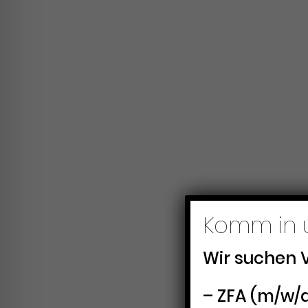
Komm in 
Wir suchen 
– ZFA (m/w/