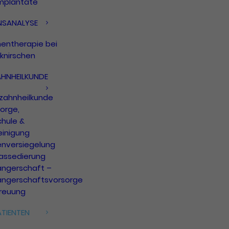
mplantate
NSANALYSE
nentherapie bei
knirschen
AHNHEILKUNDE
rzahnheilkunde
orge,
chule &
einigung
enversiegelung
assedierung
ngerschaft –
ngerschaftsvorsorge
treuung
TIENTEN