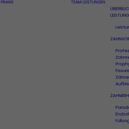
PRAXIS
TEAM
LEISTUNGEN
ÜBERBLIC
LEISTUN
Leist
ZAHNVO
Profes
Zahnr
Proph
Fissur
Zähne
Aufbi
ZAHNERH
Parod
Endod
Füllun