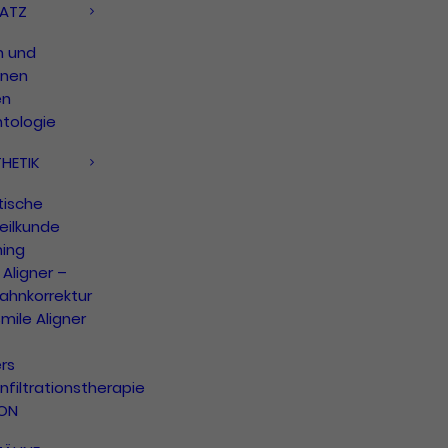
ATZ
n und
onen
en
ntologie
HETIK
tische
eilkunde
hing
Aligner –
ahnkorrektur
mile Aligner
rs
infiltrationstherapie
CON