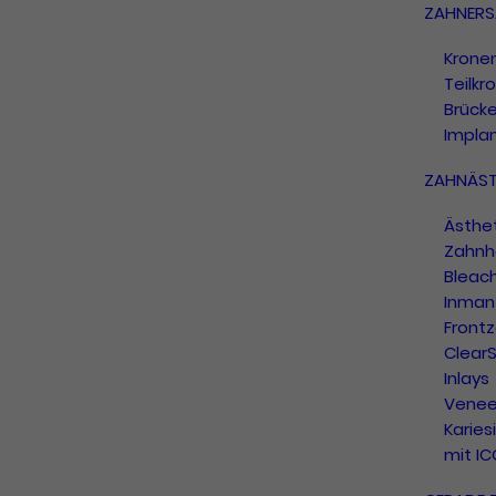
ZAHNERS
Krone
Teilkr
Brück
Impla
ZAHNÄST
Ästhe
Zahnh
Bleac
Inman 
Frontz
ClearS
Inlays
Venee
Karies
mit I