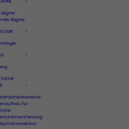
ZÄHNE
Aligner
mile Aligner
OLOGIE
ntologie
NG
hing
TLICHE
E
nbändchenkorrektur
enaufbau für
ntate
eitszahnentfernung
lspitzenresektion