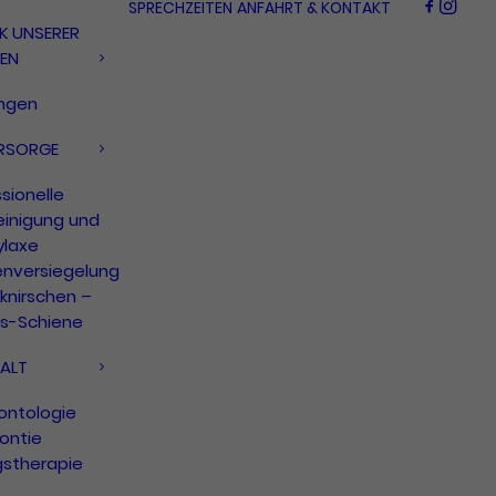
SPRECHZEITEN
ANFAHRT & KONTAKT
K UNSERER
GEN
ungen
RSORGE
sionelle
einigung und
ylaxe
enversiegelung
knirschen –
ss-Schiene
ALT
ontologie
ontie
gstherapie