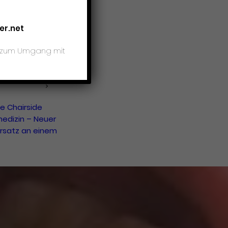
nbestimmung
le
er.net
entomographie
 – 3D-Röntgen
is zum Umgang mit
 CHAIRSIDE
ZIN / CAD /
le Chairside
edizin – Neuer
rsatz an einem