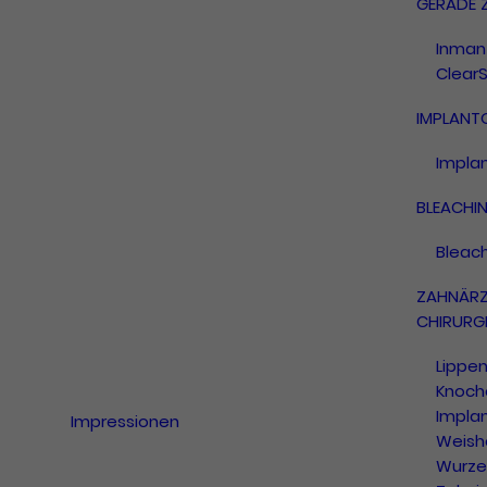
GERADE 
Inman 
ClearS
IMPLANT
Impla
BLEACHI
Bleac
ZAHNÄRZ
CHIRURGI
Lippe
Knoch
Impla
Impressionen
Weish
Wurze