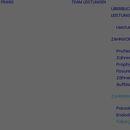
PRAXIS
TEAM
LEISTUNGEN
ÜBERBLIC
LEISTUN
Leist
ZAHNVO
Profes
Zahnr
Proph
Fissur
Zähne
Aufbi
ZAHNERH
Parod
Endod
Füllun