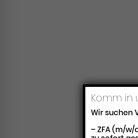
Komm in 
Wir suchen 
– ZFA (m/w/