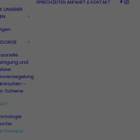
SPRECHZEITEN
ANFAHRT & KONTAKT
K UNSERER
GEN
ungen
RSORGE
sionelle
einigung und
ylaxe
enversiegelung
knirschen –
ss-Schiene
ALT
ontologie
ontie
gstherapie