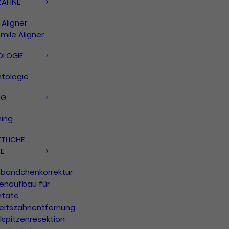
ZÄHNE
Aligner
mile Aligner
OLOGIE
ntologie
NG
hing
TLICHE
E
nbändchenkorrektur
enaufbau für
ntate
eitszahnentfernung
lspitzenresektion