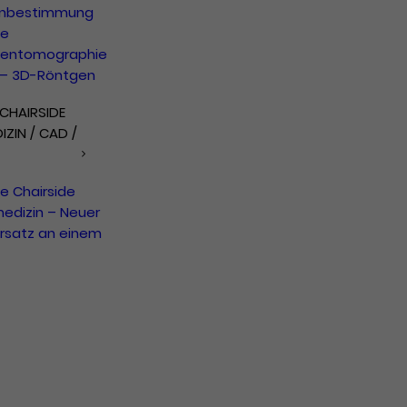
nbestimmung
le
entomographie
 – 3D-Röntgen
 CHAIRSIDE
ZIN / CAD /
le Chairside
edizin – Neuer
rsatz an einem