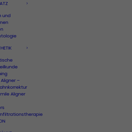
ATZ
n und
onen
en
ntologie
HETIK
tische
eilkunde
hing
Aligner –
ahnkorrektur
mile Aligner
rs
infiltrationstherapie
CON