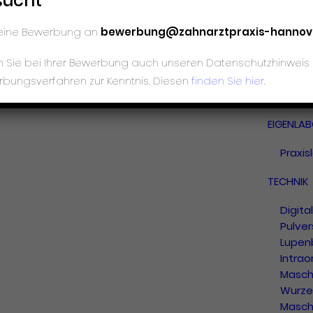
sucht
Lachg
deine Bewerbung an
bewerbung@zahnarztpraxis-hannov
EXTRAS
en Sie bei Ihrer Bewerbung auch unseren Datenschutzhinwe
Bleac
Sport
rbungsverfahren zur Kenntnis. Diesen
finden Sie hier
.
Schwa
EIGENLA
Praxis
TECHNIK
Digita
Pulver
Lupenb
Intra
Maschi
Wurze
Maschi