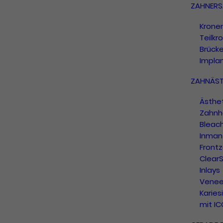
ZAHNERS
Krone
Teilkr
Brück
Impla
ZAHNÄST
Ästhe
Zahnh
Bleac
Inman 
Frontz
ClearS
Inlays
Venee
Karies
mit I