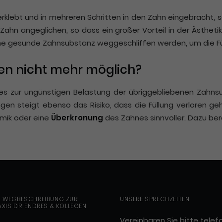
lebt und in mehreren Schritten in den Zahn eingebracht, sod
ahn angeglichen, so dass ein großer Vorteil in der Ästhetik
ine gesunde Zahnsubstanz weggeschliffen werden, um die Fü
en nicht mehr möglich?
n es zur ungünstigen Belastung der übriggebliebenen Zahn
ngen steigt ebenso das Risiko, dass die Füllung verloren g
mik oder eine
Überkronung
des Zahnes sinnvoller. Dazu ber
D WEGBESCHREIBUNG ZUR
UNSERE SPRECHZEITEN
XIS DR. ENDRES & KOLLEGEN
Vereinbaren Sie bitte telef