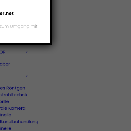
assedierung
er.net
is zum Umgang mit
hing
-Mundschutz
ngerschaft
BOR
labor
les Röntgen
strahltechnik
rille
orale Kamera
nelle
lkanalbehandlung
nelle