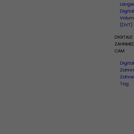
Länge
Digita
Volum
(DVT)
DIGITALE
ZAHNMEDI
CAM
Digita
Zahnm
Zahne
Tag