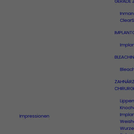
GERADE 
Inman 
ClearS
IMPLANT
Impla
BLEACHI
Bleac
ZAHNÄRZ
CHIRURGI
Lippe
Knoch
Impla
Impressionen
Weish
Wurze