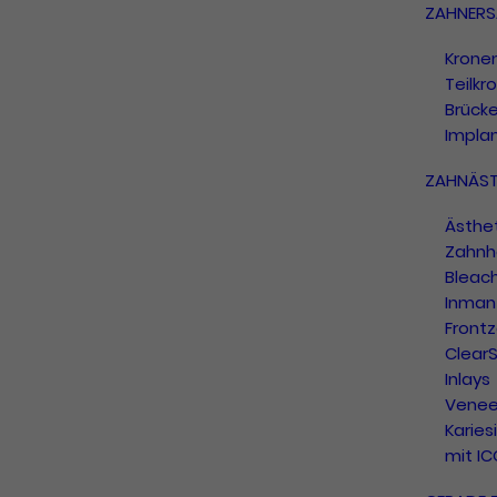
ZAHNERS
Krone
Teilkr
Brück
Impla
ZAHNÄST
Ästhe
Zahnh
Bleac
Inman 
Frontz
ClearS
Inlays
Venee
Karies
mit I