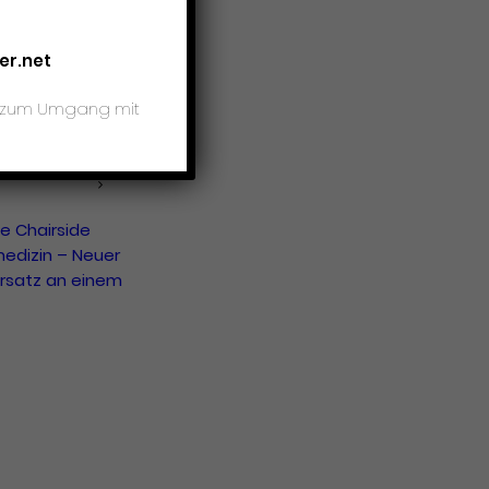
nbestimmung
le
er.net
entomographie
 – 3D-Röntgen
is zum Umgang mit
 CHAIRSIDE
ZIN / CAD /
le Chairside
edizin – Neuer
rsatz an einem