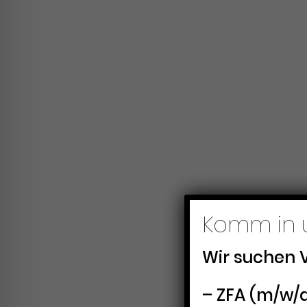
Komm in 
Wir suchen 
– ZFA (m/w/