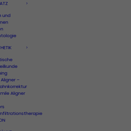
ATZ
n und
onen
en
ntologie
HETIK
tische
eilkunde
hing
Aligner –
ahnkorrektur
mile Aligner
rs
infiltrationstherapie
CON