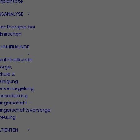
mplantate
NSANALYSE
nentherapie bei
knirschen
AHNHEILKUNDE
rzahnheilkunde
orge,
chule &
einigung
enversiegelung
assedierung
ngerschaft –
ngerschaftsvorsorge
treuung
TIENTEN