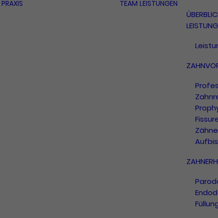
PRAXIS
TEAM
LEISTUNGEN
ÜBERBLIC
LEISTUN
Leist
ZAHNVO
Profes
Zahnr
Proph
Fissur
Zähne
Aufbi
ZAHNERH
Parod
Endod
Füllun