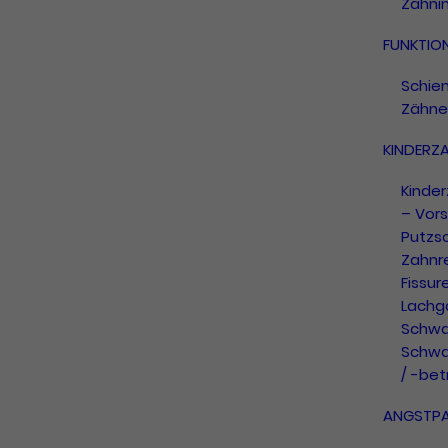
Zahni
FUNKTIO
Schie
Zähne
KINDERZ
Kinde
– Vors
Putzs
Zahnr
Fissur
Lachg
Schwa
Schwa
/ -be
ANGSTPA