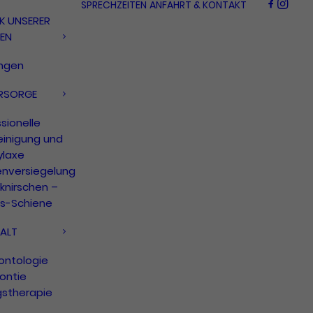
SPRECHZEITEN
ANFAHRT & KONTAKT
K UNSERER
GEN
ungen
RSORGE
sionelle
einigung und
ylaxe
enversiegelung
knirschen –
ss-Schiene
ALT
ontologie
ontie
gstherapie