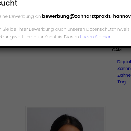
sucht
Länge
Digita
deine Bewerbung an
bewerbung@zahnarztpraxis-hannov
Volum
(DVT)
en Sie bei Ihrer Bewerbung auch unseren Datenschutzhinwe
DIGITALE
rbungsverfahren zur Kenntnis. Diesen
finden Sie hier
.
ZAHNMEDI
CAM
Digita
Zahnm
Zahne
Tag