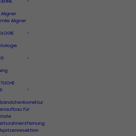
ZÄHNE
Aligner
mile Aligner
OLOGIE
ntologie
NG
hing
TLICHE
E
nbändchenkorrektur
enaufbau für
ntate
eitszahnentfernung
lspitzenresektion