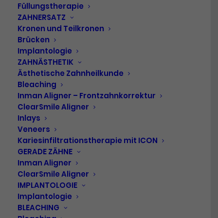
Füllungstherapie
ZAHNERSATZ
Sabrina Rosenkranz –
Kronen und Teilkronen
Zahnmedizinische
Brücken
Implantologie
Fachangestellte
ZAHNÄSTHETIK
Ästhetische Zahnheilkunde
Bleaching
Inman Aligner – Frontzahnkorrektur
ClearSmile Aligner
Ich bin seit Juli 2016 in der Zahnarztpraxis Endres
Inlays
& Kollegen tätig. Meine Ausbildung habe ich von
Veneers
2013 bis 2016 in einer anderen Zahnarztpraxis
Kariesinfiltrationstherapie mit ICON
absolviert. Zu meinen Aufgabenbereich zählt
GERADE ZÄHNE
die Assistenz von allen zahnärztlichen
Inman Aligner
Behandlungen. Große Freude bereitet mir die
ClearSmile Aligner
Assistenz und die Betreuung unserer Patienten
IMPLANTOLOGIE
Implantologie
bei chirurgischen Eingriffen.
BLEACHING