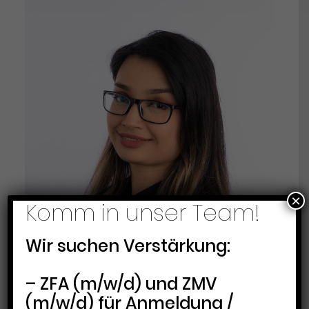
×
Komm in unser Team!
Wir suchen Verstärkung:
– ZFA (m/w/d) und ZMV
(m/w/d) für Anmeldung /
SOHEYLA MIRAHMADI (IN BABYPAUSE)