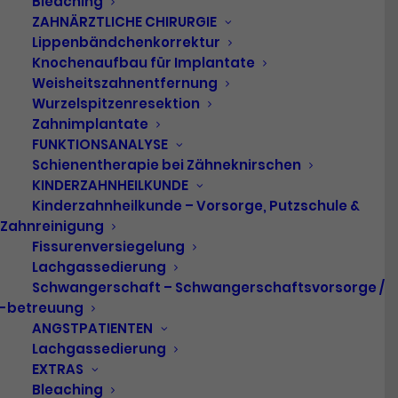
Bleaching
ZAHNÄRZTLICHE CHIRURGIE
Lippenbändchenkorrektur
Knochenaufbau für Implantate
Weisheitszahnentfernung
Wurzelspitzenresektion
Zahnimplantate
FUNKTIONSANALYSE
Schienentherapie bei Zähneknirschen
Unser Team
KINDERZAHNHEILKUNDE
Kinderzahnheilkunde – Vorsorge, Putzschule &
Zahnreinigung
Zahnärztinnen und
Fissurenversiegelung
Lachgassedierung
Zahnärzte
Schwangerschaft – Schwangerschaftsvorsorge /
-betreuung
ANGSTPATIENTEN
Lachgassedierung
EXTRAS
Bleaching