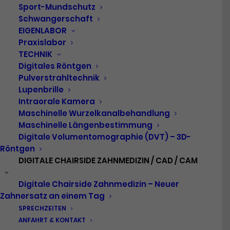
Sport-Mundschutz
Schwangerschaft
EIGENLABOR
Praxislabor
TECHNIK
Digitales Röntgen
Pulverstrahltechnik
Lupenbrille
Intraorale Kamera
Maschinelle Wurzelkanalbehandlung
Maschinelle Längenbestimmung
Digitale Volumentomographie (DVT) – 3D-
Röntgen
DIGITALE CHAIRSIDE ZAHNMEDIZIN / CAD / CAM
Digitale Chairside Zahnmedizin – Neuer
DR. SARAH ENDRES
Zahnersatz an einem Tag
Zahnärztin | Praxisinhaberin
SPRECHZEITEN
ANFAHRT & KONTAKT